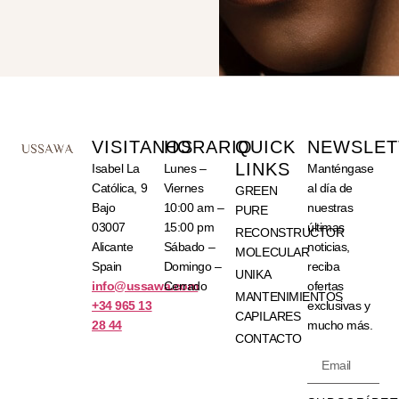
VISITANOS
HORARIO
QUICK
NEWSLET
LINKS
Isabel La
Lunes –
Manténgase
Católica, 9
Viernes
al día de
GREEN
Bajo
10:00 am –
nuestras
PURE
03007
15:00 pm
últimas
RECONSTRUCTOR
Alicante
Sábado –
noticias,
MOLECULAR
Spain
Domingo –
reciba
UNIKA
info@ussawa.com
Cerrado
ofertas
MANTENIMIENTOS
+34 965 13
exclusivas y
CAPILARES
28 44
mucho más.
CONTACTO