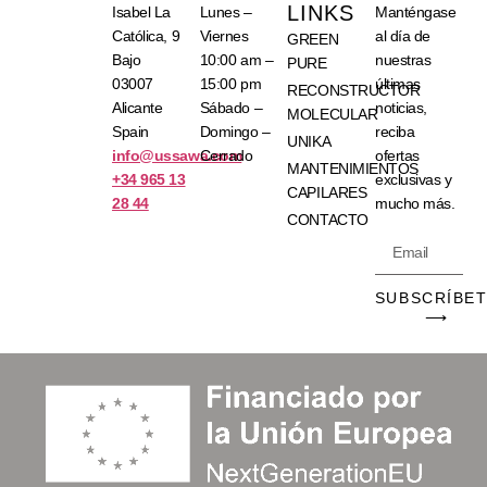
LINKS
Isabel La
Lunes –
Manténgase
Católica, 9
Viernes
al día de
GREEN
Bajo
10:00 am –
nuestras
PURE
03007
15:00 pm
últimas
RECONSTRUCTOR
Alicante
Sábado –
noticias,
MOLECULAR
Spain
Domingo –
reciba
UNIKA
info@ussawa.com
Cerrado
ofertas
MANTENIMIENTOS
+34 965 13
exclusivas y
CAPILARES
28 44
mucho más.
CONTACTO
SUBSCRÍBE
⟶